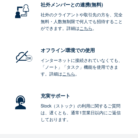
社外メンバーとの連携
(無料)
社外のクライアントや取引先の方を、完全
無料・人数無制限で何人でも招待すること
ができます。詳細は
こちら
。
オフライン環境
での使用
インターネットに接続されていなくても、
「ノート」「タスク」機能を使用できま
す。詳細は
こちら
。
充実サポート
Stock（ストック）の利用に関するご質問
は、遅くとも、通常1営業日以内にご返信
しております。