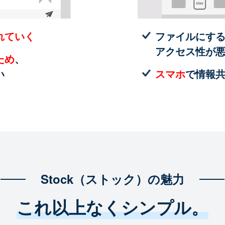
れていく
ファイルにす
アクセス性が
ため
、
い
スマホ
で情報
Stock（ストック）の魅力
これ以上なくシンプル。