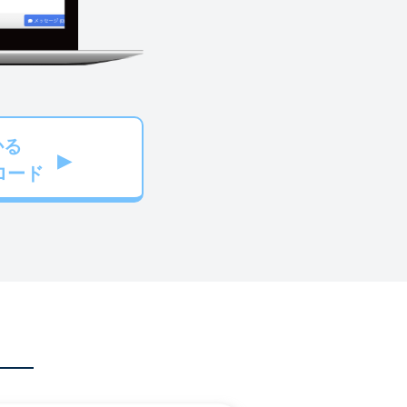
かる
ロード