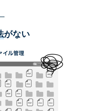
法
がない