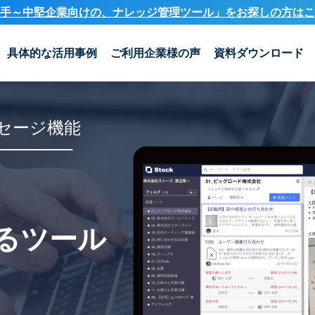
手～中堅企業向けの、ナレッジ管理ツール」を
お探しの方はこ
具体的な活用事例
ご利用企業様の声
資料ダウンロード
セージ機能
るツール