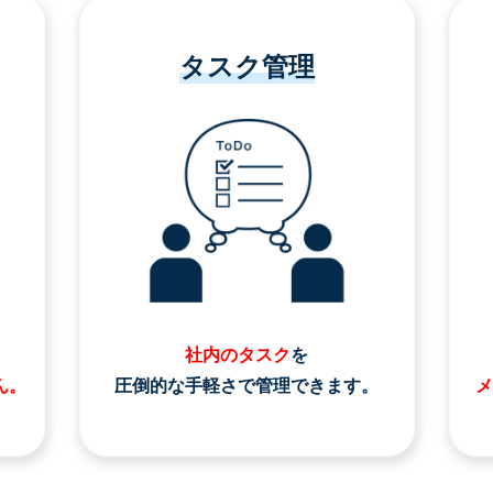
タスク管理
社内のタスク
を
ん。
圧倒的な手軽さで管理できます。
メ