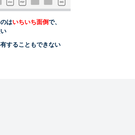
るのは
いちいち面倒
で、
悪い
共有することも
できない