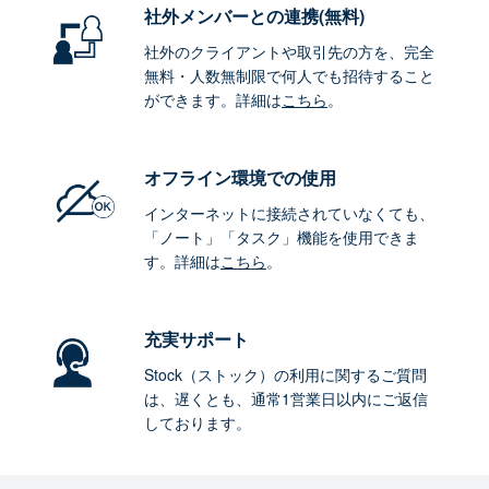
社外メンバーとの連携
(無料)
社外のクライアントや取引先の方を、完全
無料・人数無制限で何人でも招待すること
ができます。詳細は
こちら
。
オフライン環境
での使用
インターネットに接続されていなくても、
「ノート」「タスク」機能を使用できま
す。詳細は
こちら
。
充実サポート
Stock（ストック）の利用に関するご質問
は、遅くとも、通常1営業日以内にご返信
しております。