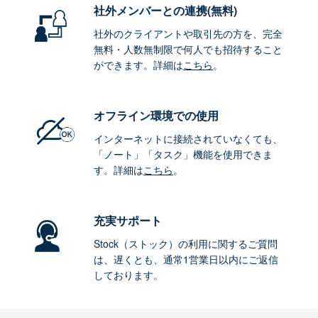
社外メンバーとの連携
(無料)
社外のクライアントや取引先の方を、完全
無料・人数無制限で何人でも招待すること
ができます。詳細は
こちら
。
オフライン環境
での使用
インターネットに接続されていなくても、
「ノート」「タスク」機能を使用できま
す。詳細は
こちら
。
充実サポート
Stock（ストック）の利用に関するご質問
は、遅くとも、通常1営業日以内にご返信
しております。