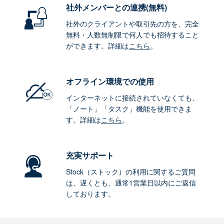
社外メンバーとの連携
(無料)
社外のクライアントや取引先の方を、完全
無料・人数無制限で何人でも招待すること
ができます。詳細は
こちら
。
オフライン環境
での使用
インターネットに接続されていなくても、
「ノート」「タスク」機能を使用できま
す。詳細は
こちら
。
充実サポート
Stock（ストック）の利用に関するご質問
は、遅くとも、通常1営業日以内にご返信
しております。