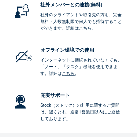
社外メンバーとの連携
(無料)
社外のクライアントや取引先の方を、完全
無料・人数無制限で何人でも招待すること
ができます。詳細は
こちら
。
オフライン環境
での使用
インターネットに接続されていなくても、
「ノート」「タスク」機能を使用できま
す。詳細は
こちら
。
充実サポート
Stock（ストック）の利用に関するご質問
は、遅くとも、通常1営業日以内にご返信
しております。