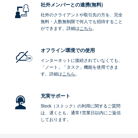
社外メンバーとの連携
(無料)
社外のクライアントや取引先の方を、完全
無料・人数無制限で何人でも招待すること
ができます。詳細は
こちら
。
オフライン環境
での使用
インターネットに接続されていなくても、
「ノート」「タスク」機能を使用できま
す。詳細は
こちら
。
充実サポート
Stock（ストック）の利用に関するご質問
は、遅くとも、通常1営業日以内にご返信
しております。