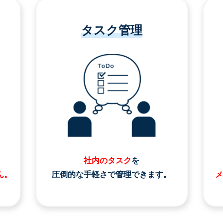
タスク管理
社内のタスク
を
ん。
圧倒的な手軽さで管理できます。
メ