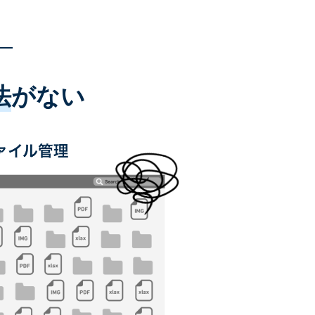
法
がない