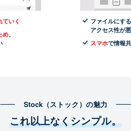
れていく
ファイルにす
アクセス性が
ため
、
い
スマホ
で情報
Stock（ストック）の魅力
これ以上なくシンプル。