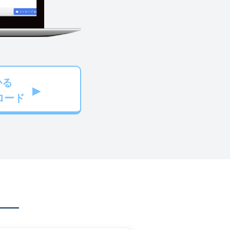
かる
ロード