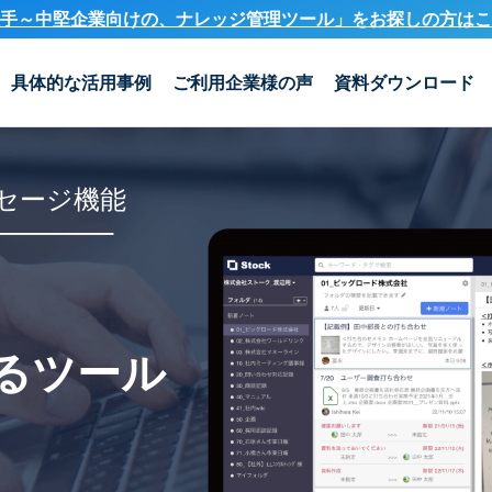
手～中堅企業向けの、ナレッジ管理ツール」を
お探しの方はこ
具体的な活用事例
ご利用企業様の声
資料ダウンロード
セージ機能
るツール