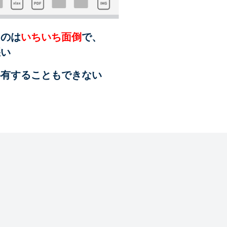
るのは
いちいち面倒
で、
悪い
共有することも
できない