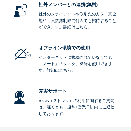
社外メンバーとの連携
(無料)
社外のクライアントや取引先の方を、完全
無料・人数無制限で何人でも招待すること
ができます。詳細は
こちら
。
オフライン環境
での使用
インターネットに接続されていなくても、
「ノート」「タスク」機能を使用できま
す。詳細は
こちら
。
充実サポート
Stock（ストック）の利用に関するご質問
は、遅くとも、通常1営業日以内にご返信
しております。