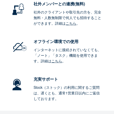
社外メンバーとの連携
(無料)
社外のクライアントや取引先の方を、完全
無料・人数無制限で何人でも招待すること
ができます。詳細は
こちら
。
オフライン環境
での使用
インターネットに接続されていなくても、
「ノート」「タスク」機能を使用できま
す。詳細は
こちら
。
充実サポート
Stock（ストック）の利用に関するご質問
は、遅くとも、通常1営業日以内にご返信
しております。