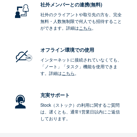
社外メンバーとの連携
(無料)
社外のクライアントや取引先の方を、完全
無料・人数無制限で何人でも招待すること
ができます。詳細は
こちら
。
オフライン環境
での使用
インターネットに接続されていなくても、
「ノート」「タスク」機能を使用できま
す。詳細は
こちら
。
充実サポート
Stock（ストック）の利用に関するご質問
は、遅くとも、通常1営業日以内にご返信
しております。