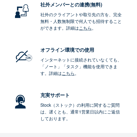
社外メンバーとの連携
(無料)
社外のクライアントや取引先の方を、完全
無料・人数無制限で何人でも招待すること
ができます。詳細は
こちら
。
オフライン環境
での使用
インターネットに接続されていなくても、
「ノート」「タスク」機能を使用できま
す。詳細は
こちら
。
充実サポート
Stock（ストック）の利用に関するご質問
は、遅くとも、通常1営業日以内にご返信
しております。