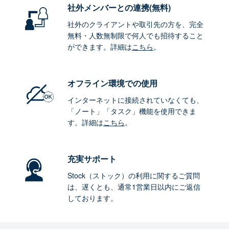
社外メンバーとの連携
(無料)
社外のクライアントや取引先の方を、完全
無料・人数無制限で何人でも招待すること
ができます。詳細は
こちら
。
オフライン環境
での使用
インターネットに接続されていなくても、
「ノート」「タスク」機能を使用できま
す。詳細は
こちら
。
充実サポート
Stock（ストック）の利用に関するご質問
は、遅くとも、通常1営業日以内にご返信
しております。