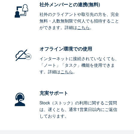
社外メンバーとの連携
(無料)
社外のクライアントや取引先の方を、完全
無料・人数無制限で何人でも招待すること
ができます。詳細は
こちら
。
オフライン環境
での使用
インターネットに接続されていなくても、
「ノート」「タスク」機能を使用できま
す。詳細は
こちら
。
充実サポート
Stock（ストック）の利用に関するご質問
は、遅くとも、通常1営業日以内にご返信
しております。