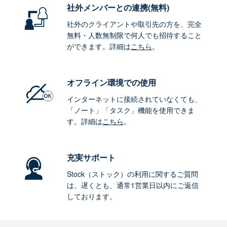
社外メンバーとの連携
(無料)
社外のクライアントや取引先の方を、完全
無料・人数無制限で何人でも招待すること
ができます。詳細は
こちら
。
オフライン環境
での使用
インターネットに接続されていなくても、
「ノート」「タスク」機能を使用できま
す。詳細は
こちら
。
充実サポート
Stock（ストック）の利用に関するご質問
は、遅くとも、通常1営業日以内にご返信
しております。