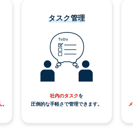
タスク管理
社内のタスク
を
ん。
圧倒的な手軽さで管理できます。
メ