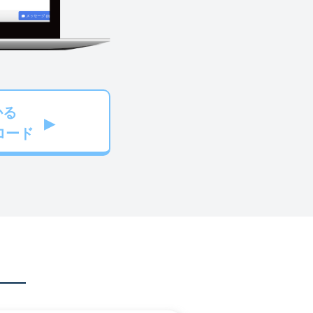
かる
ロード