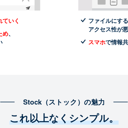
れていく
ファイルにす
アクセス性が
ため
、
い
スマホ
で情報
Stock（ストック）の魅力
これ以上なくシンプル。