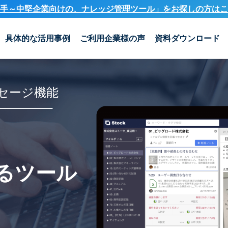
手～中堅企業向けの、ナレッジ管理ツール」を
お探しの方はこ
具体的な活用事例
ご利用企業様の声
資料ダウンロード
セージ機能
るツール