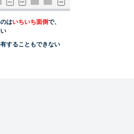
るのは
いちいち面倒
で、
悪い
共有することも
できない