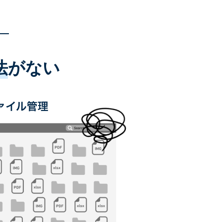
法
がない