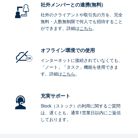
社外メンバーとの連携
(無料)
社外のクライアントや取引先の方を、完全
無料・人数無制限で何人でも招待すること
ができます。詳細は
こちら
。
オフライン環境
での使用
インターネットに接続されていなくても、
「ノート」「タスク」機能を使用できま
す。詳細は
こちら
。
充実サポート
Stock（ストック）の利用に関するご質問
は、遅くとも、通常1営業日以内にご返信
しております。