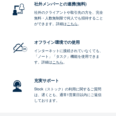
社外メンバーとの連携
(無料)
社外のクライアントや取引先の方を、完全
無料・人数無制限で何人でも招待すること
ができます。詳細は
こちら
。
オフライン環境
での使用
インターネットに接続されていなくても、
「ノート」「タスク」機能を使用できま
す。詳細は
こちら
。
充実サポート
Stock（ストック）の利用に関するご質問
は、遅くとも、通常1営業日以内にご返信
しております。