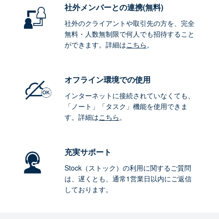
社外メンバーとの連携
(無料)
社外のクライアントや取引先の方を、完全
無料・人数無制限で何人でも招待すること
ができます。詳細は
こちら
。
オフライン環境
での使用
インターネットに接続されていなくても、
「ノート」「タスク」機能を使用できま
す。詳細は
こちら
。
充実サポート
Stock（ストック）の利用に関するご質問
は、遅くとも、通常1営業日以内にご返信
しております。