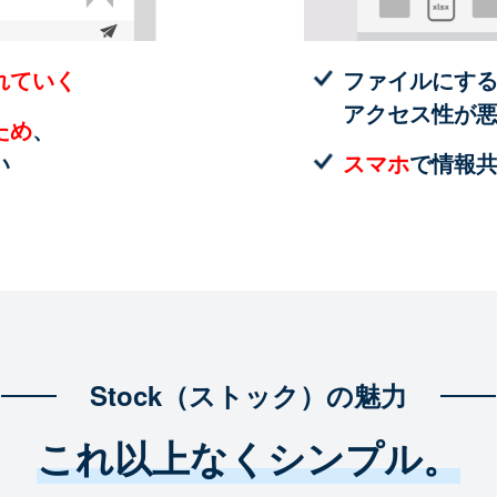
れていく
ファイルにす
アクセス性が
ため
、
い
スマホ
で情報
Stock（ストック）の魅力
これ以上なくシンプル。