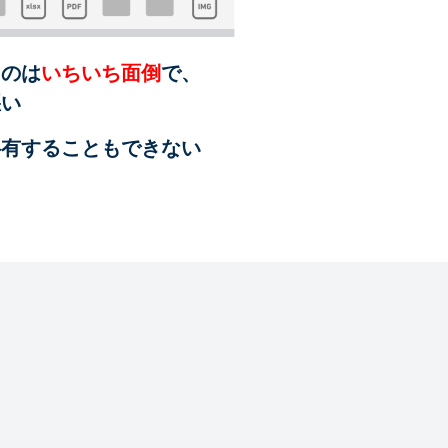
るのは
いちいち面倒
で、
悪い
共有することも
できない