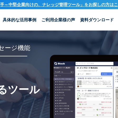
手～中堅企業向けの、ナレッジ管理ツール」を
お探しの方はこ
具体的な活用事例
ご利用企業様の声
資料ダウンロード
セージ機能
るツール