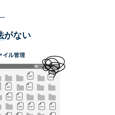
法
がない