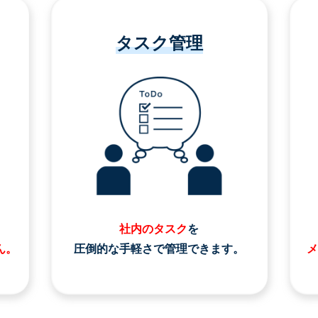
タスク管理
社内のタスク
を
ん。
圧倒的な手軽さで管理できます。
メ