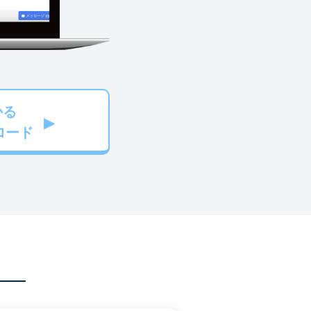
かる
ロード