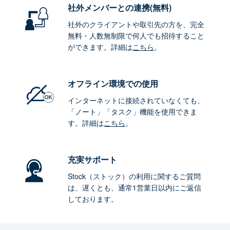
社外メンバーとの連携
(無料)
社外のクライアントや取引先の方を、完全
無料・人数無制限で何人でも招待すること
ができます。詳細は
こちら
。
オフライン環境
での使用
インターネットに接続されていなくても、
「ノート」「タスク」機能を使用できま
す。詳細は
こちら
。
充実サポート
Stock（ストック）の利用に関するご質問
は、遅くとも、通常1営業日以内にご返信
しております。