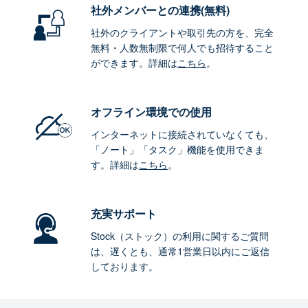
社外メンバーとの連携
(無料)
社外のクライアントや取引先の方を、完全
無料・人数無制限で何人でも招待すること
ができます。詳細は
こちら
。
オフライン環境
での使用
インターネットに接続されていなくても、
「ノート」「タスク」機能を使用できま
す。詳細は
こちら
。
充実サポート
Stock（ストック）の利用に関するご質問
は、遅くとも、通常1営業日以内にご返信
しております。