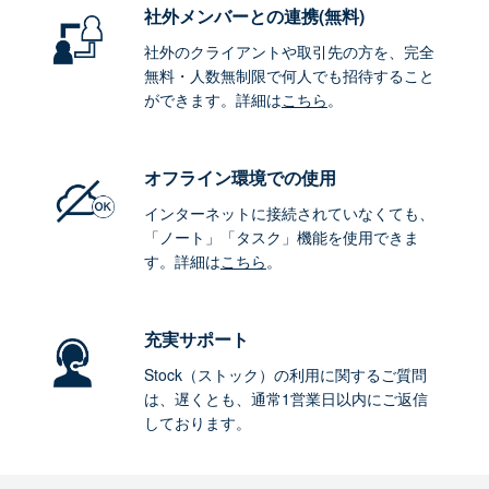
社外メンバーとの連携
(無料)
社外のクライアントや取引先の方を、完全
無料・人数無制限で何人でも招待すること
ができます。詳細は
こちら
。
オフライン環境
での使用
インターネットに接続されていなくても、
「ノート」「タスク」機能を使用できま
す。詳細は
こちら
。
充実サポート
Stock（ストック）の利用に関するご質問
は、遅くとも、通常1営業日以内にご返信
しております。