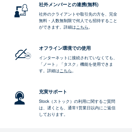
社外メンバーとの連携
(無料)
社外のクライアントや取引先の方を、完全
無料・人数無制限で何人でも招待すること
ができます。詳細は
こちら
。
オフライン環境
での使用
インターネットに接続されていなくても、
「ノート」「タスク」機能を使用できま
す。詳細は
こちら
。
充実サポート
Stock（ストック）の利用に関するご質問
は、遅くとも、通常1営業日以内にご返信
しております。