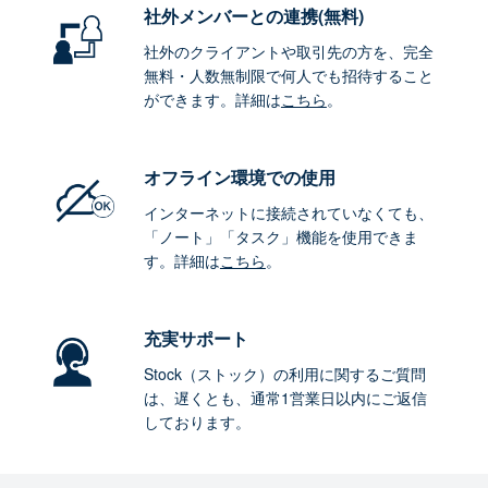
社外メンバーとの連携
(無料)
社外のクライアントや取引先の方を、完全
無料・人数無制限で何人でも招待すること
ができます。詳細は
こちら
。
オフライン環境
での使用
インターネットに接続されていなくても、
「ノート」「タスク」機能を使用できま
す。詳細は
こちら
。
充実サポート
Stock（ストック）の利用に関するご質問
は、遅くとも、通常1営業日以内にご返信
しております。