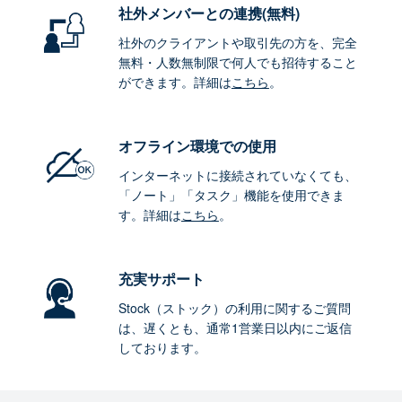
社外メンバーとの連携
(無料)
社外のクライアントや取引先の方を、完全
無料・人数無制限で何人でも招待すること
ができます。詳細は
こちら
。
オフライン環境
での使用
インターネットに接続されていなくても、
「ノート」「タスク」機能を使用できま
す。詳細は
こちら
。
充実サポート
Stock（ストック）の利用に関するご質問
は、遅くとも、通常1営業日以内にご返信
しております。