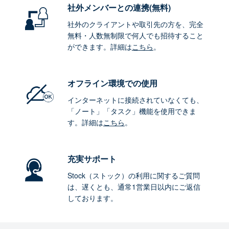
社外メンバーとの連携
(無料)
社外のクライアントや取引先の方を、完全
無料・人数無制限で何人でも招待すること
ができます。詳細は
こちら
。
オフライン環境
での使用
インターネットに接続されていなくても、
「ノート」「タスク」機能を使用できま
す。詳細は
こちら
。
充実サポート
Stock（ストック）の利用に関するご質問
は、遅くとも、通常1営業日以内にご返信
しております。