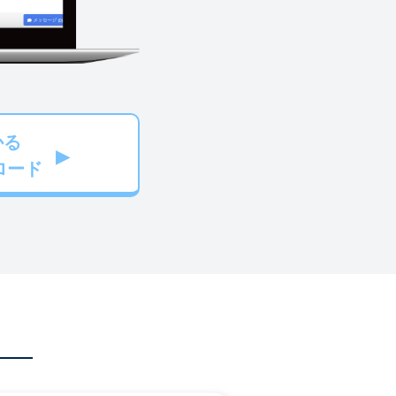
かる
ロード