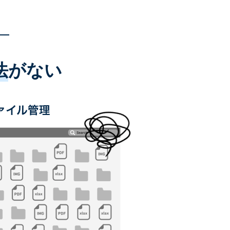
法
がない