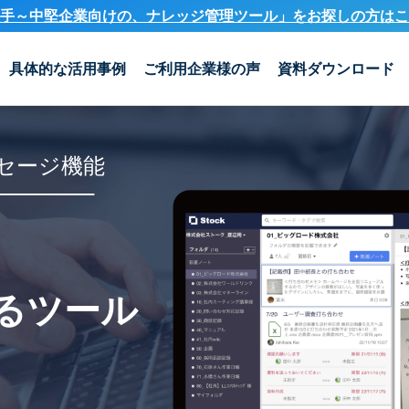
手～中堅企業向けの、ナレッジ管理ツール」を
お探しの方はこ
具体的な活用事例
ご利用企業様の声
資料ダウンロード
セージ機能
るツール