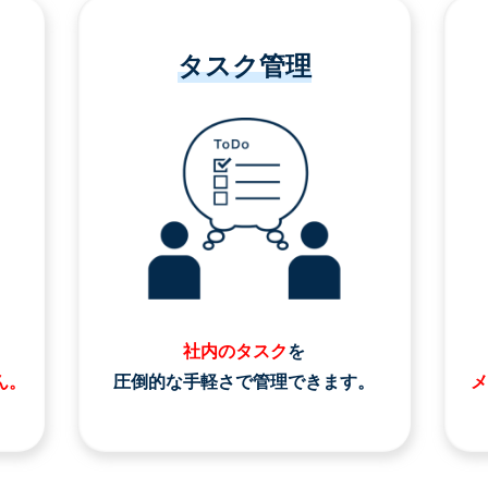
タスク管理
社内のタスク
を
ん。
圧倒的な手軽さで管理できます。
メ