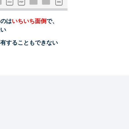
るのは
いちいち面倒
で、
悪い
共有することも
できない