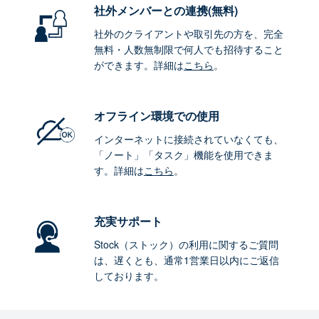
社外メンバーとの連携
(無料)
社外のクライアントや取引先の方を、完全
無料・人数無制限で何人でも招待すること
ができます。詳細は
こちら
。
オフライン環境
での使用
インターネットに接続されていなくても、
「ノート」「タスク」機能を使用できま
す。詳細は
こちら
。
充実サポート
Stock（ストック）の利用に関するご質問
は、遅くとも、通常1営業日以内にご返信
しております。