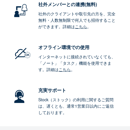
社外メンバーとの連携
(無料)
社外のクライアントや取引先の方を、完全
無料・人数無制限で何人でも招待すること
ができます。詳細は
こちら
。
オフライン環境
での使用
インターネットに接続されていなくても、
「ノート」「タスク」機能を使用できま
す。詳細は
こちら
。
充実サポート
Stock（ストック）の利用に関するご質問
は、遅くとも、通常1営業日以内にご返信
しております。