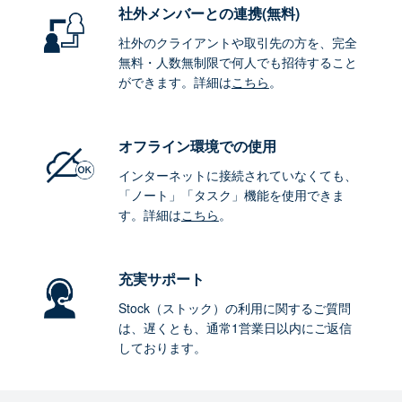
社外メンバーとの連携
(無料)
社外のクライアントや取引先の方を、完全
無料・人数無制限で何人でも招待すること
ができます。詳細は
こちら
。
オフライン環境
での使用
インターネットに接続されていなくても、
「ノート」「タスク」機能を使用できま
す。詳細は
こちら
。
充実サポート
Stock（ストック）の利用に関するご質問
は、遅くとも、通常1営業日以内にご返信
しております。