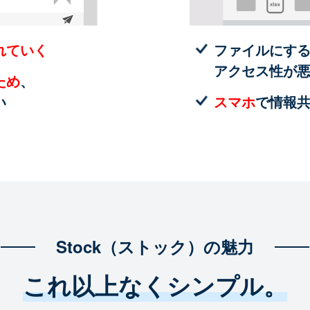
れていく
ファイルにす
アクセス性が
ため
、
い
スマホ
で情報
Stock（ストック）の魅力
これ以上なくシンプル。