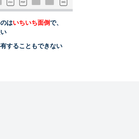
るのは
いちいち面倒
で、
悪い
共有することも
できない