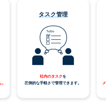
タスク管理
社内のタスク
を
ん。
圧倒的な手軽さで管理できます。
メ