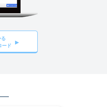
かる
ロード