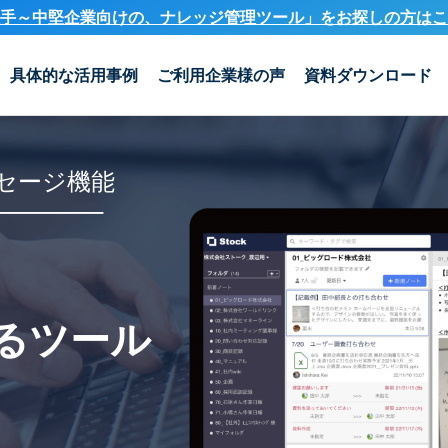
手～中堅企業向けの、ナレッジ管理ツール」を
お探しの方はこ
具体的な活用事例
ご利用企業様の声
資料ダウンロード
セージ機能
るツール