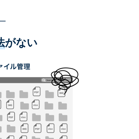
法
がない