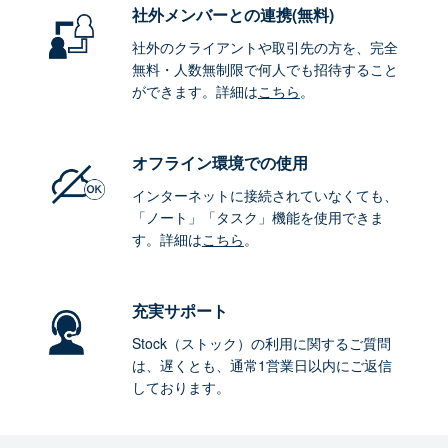
社外メンバーとの連携
(無料)
社外のクライアントや取引先の方を、完全
無料・人数無制限で何人でも招待すること
ができます。詳細は
こちら
。
オフライン環境
での使用
インターネットに接続されていなくても、
「ノート」「タスク」機能を使用できま
す。詳細は
こちら
。
充実サポート
Stock（ストック）の利用に関するご質問
は、遅くとも、通常1営業日以内にご返信
しております。