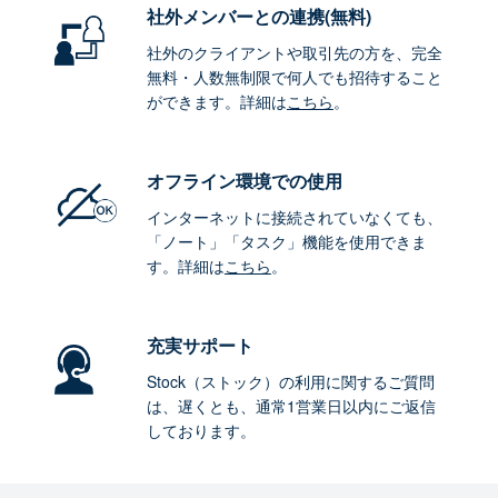
社外メンバーとの連携
(無料)
社外のクライアントや取引先の方を、完全
無料・人数無制限で何人でも招待すること
ができます。詳細は
こちら
。
オフライン環境
での使用
インターネットに接続されていなくても、
「ノート」「タスク」機能を使用できま
す。詳細は
こちら
。
充実サポート
Stock（ストック）の利用に関するご質問
は、遅くとも、通常1営業日以内にご返信
しております。