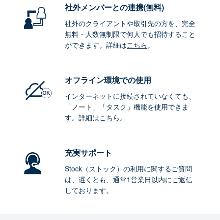
社外メンバーとの連携
(無料)
社外のクライアントや取引先の方を、完全
無料・人数無制限で何人でも招待すること
ができます。詳細は
こちら
。
オフライン環境
での使用
インターネットに接続されていなくても、
「ノート」「タスク」機能を使用できま
す。詳細は
こちら
。
充実サポート
Stock（ストック）の利用に関するご質問
は、遅くとも、通常1営業日以内にご返信
しております。