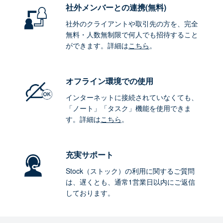
社外メンバーとの連携
(無料)
社外のクライアントや取引先の方を、完全
無料・人数無制限で何人でも招待すること
ができます。詳細は
こちら
。
オフライン環境
での使用
インターネットに接続されていなくても、
「ノート」「タスク」機能を使用できま
す。詳細は
こちら
。
充実サポート
Stock（ストック）の利用に関するご質問
は、遅くとも、通常1営業日以内にご返信
しております。