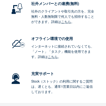
社外メンバーとの連携
(無料)
社外のクライアントや取引先の方を、完全
無料・人数無制限で何人でも招待すること
ができます。詳細は
こちら
。
オフライン環境
での使用
インターネットに接続されていなくても、
「ノート」「タスク」機能を使用できま
す。詳細は
こちら
。
充実サポート
Stock（ストック）の利用に関するご質問
は、遅くとも、通常1営業日以内にご返信
しております。