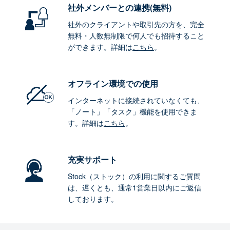
社外メンバーとの連携
(無料)
社外のクライアントや取引先の方を、完全
無料・人数無制限で何人でも招待すること
ができます。詳細は
こちら
。
オフライン環境
での使用
インターネットに接続されていなくても、
「ノート」「タスク」機能を使用できま
す。詳細は
こちら
。
充実サポート
Stock（ストック）の利用に関するご質問
は、遅くとも、通常1営業日以内にご返信
しております。