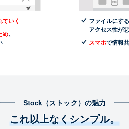
れていく
ファイルにす
アクセス性が
ため
、
い
スマホ
で情報
Stock（ストック）の魅力
これ以上なくシンプル。