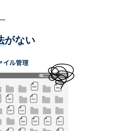
法
がない