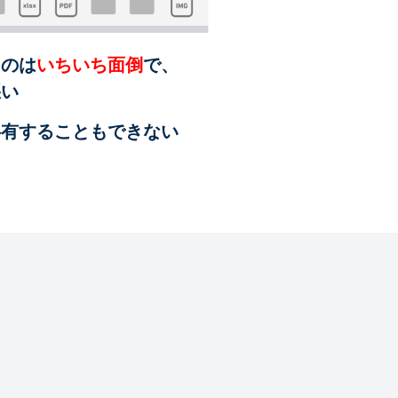
るのは
いちいち面倒
で、
悪い
共有することも
できない