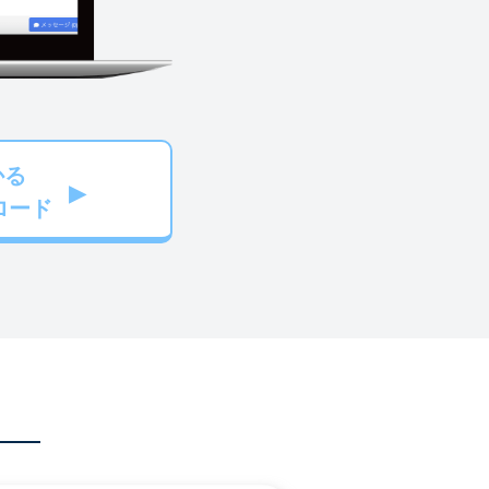
かる
ロード