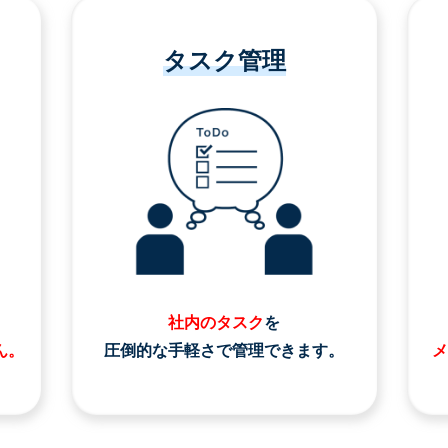
タスク管理
社内のタスク
を
ん。
圧倒的な手軽さで管理できます。
メ