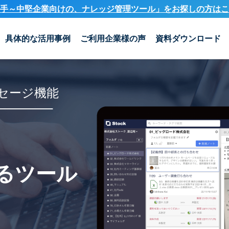
手～中堅企業向けの、ナレッジ管理ツール」を
お探しの方はこ
具体的な活用事例
ご利用企業様の声
資料ダウンロード
セージ機能
るツール