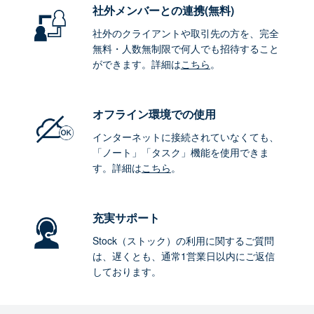
社外メンバーとの連携
(無料)
社外のクライアントや取引先の方を、完全
無料・人数無制限で何人でも招待すること
ができます。詳細は
こちら
。
オフライン環境
での使用
インターネットに接続されていなくても、
「ノート」「タスク」機能を使用できま
す。詳細は
こちら
。
充実サポート
Stock（ストック）の利用に関するご質問
は、遅くとも、通常1営業日以内にご返信
しております。