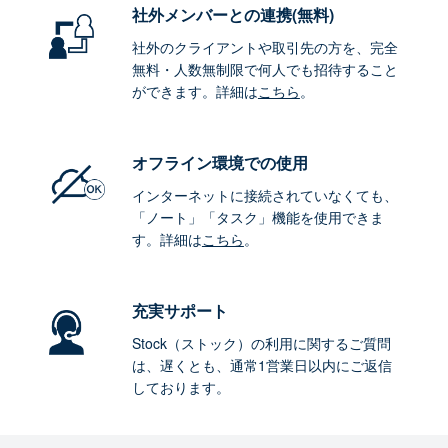
社外メンバーとの連携
(無料)
社外のクライアントや取引先の方を、完全
無料・人数無制限で何人でも招待すること
ができます。詳細は
こちら
。
オフライン環境
での使用
インターネットに接続されていなくても、
「ノート」「タスク」機能を使用できま
す。詳細は
こちら
。
充実サポート
Stock（ストック）の利用に関するご質問
は、遅くとも、通常1営業日以内にご返信
しております。