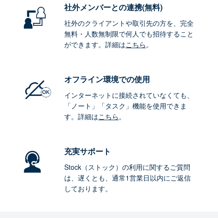
社外メンバーとの連携
(無料)
社外のクライアントや取引先の方を、完全
無料・人数無制限で何人でも招待すること
ができます。詳細は
こちら
。
オフライン環境
での使用
インターネットに接続されていなくても、
「ノート」「タスク」機能を使用できま
す。詳細は
こちら
。
充実サポート
Stock（ストック）の利用に関するご質問
は、遅くとも、通常1営業日以内にご返信
しております。