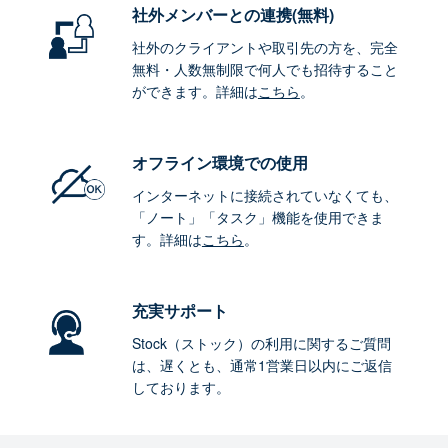
社外メンバーとの連携
(無料)
社外のクライアントや取引先の方を、完全
無料・人数無制限で何人でも招待すること
ができます。詳細は
こちら
。
オフライン環境
での使用
インターネットに接続されていなくても、
「ノート」「タスク」機能を使用できま
す。詳細は
こちら
。
充実サポート
Stock（ストック）の利用に関するご質問
は、遅くとも、通常1営業日以内にご返信
しております。