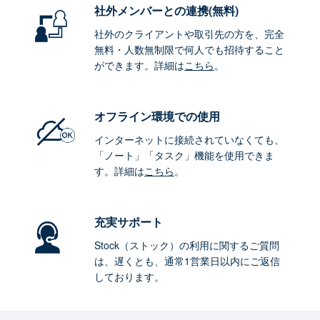
社外メンバーとの連携
(無料)
社外のクライアントや取引先の方を、完全
無料・人数無制限で何人でも招待すること
ができます。詳細は
こちら
。
オフライン環境
での使用
インターネットに接続されていなくても、
「ノート」「タスク」機能を使用できま
す。詳細は
こちら
。
充実サポート
Stock（ストック）の利用に関するご質問
は、遅くとも、通常1営業日以内にご返信
しております。