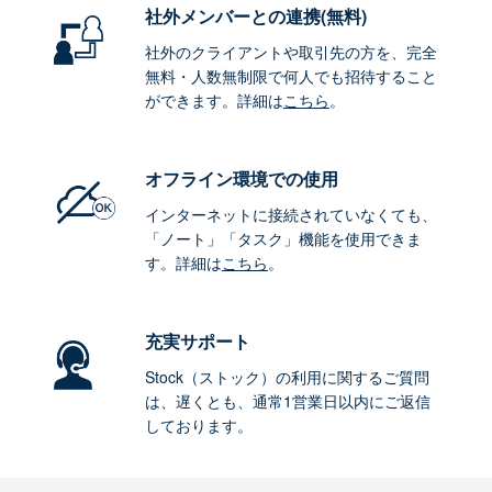
社外メンバーとの連携
(無料)
社外のクライアントや取引先の方を、完全
無料・人数無制限で何人でも招待すること
ができます。詳細は
こちら
。
オフライン環境
での使用
インターネットに接続されていなくても、
「ノート」「タスク」機能を使用できま
す。詳細は
こちら
。
充実サポート
Stock（ストック）の利用に関するご質問
は、遅くとも、通常1営業日以内にご返信
しております。