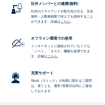
社外メンバーとの連携
(無料)
社外のクライアントや取引先の方を、完全
無料・人数無制限で何人でも招待すること
ができます。詳細は
こちら
。
オフライン環境
での使用
インターネットに接続されていなくても、
「ノート」「タスク」機能を使用できま
す。詳細は
こちら
。
充実サポート
Stock（ストック）の利用に関するご質問
は、遅くとも、通常1営業日以内にご返信
しております。