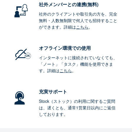
社外メンバーとの連携
(無料)
社外のクライアントや取引先の方を、完全
無料・人数無制限で何人でも招待すること
ができます。詳細は
こちら
。
オフライン環境
での使用
インターネットに接続されていなくても、
「ノート」「タスク」機能を使用できま
す。詳細は
こちら
。
充実サポート
Stock（ストック）の利用に関するご質問
は、遅くとも、通常1営業日以内にご返信
しております。