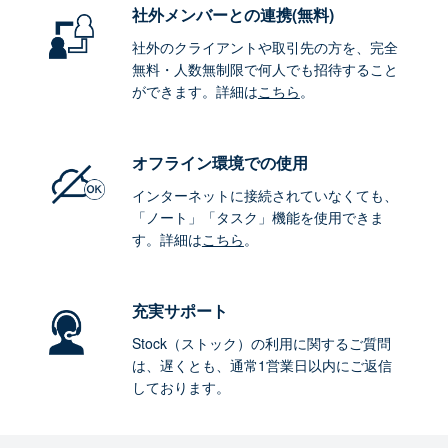
社外メンバーとの連携
(無料)
社外のクライアントや取引先の方を、完全
無料・人数無制限で何人でも招待すること
ができます。詳細は
こちら
。
オフライン環境
での使用
インターネットに接続されていなくても、
「ノート」「タスク」機能を使用できま
す。詳細は
こちら
。
充実サポート
Stock（ストック）の利用に関するご質問
は、遅くとも、通常1営業日以内にご返信
しております。