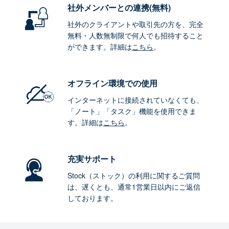
社外メンバーとの連携
(無料)
社外のクライアントや取引先の方を、完全
無料・人数無制限で何人でも招待すること
ができます。詳細は
こちら
。
オフライン環境
での使用
インターネットに接続されていなくても、
「ノート」「タスク」機能を使用できま
す。詳細は
こちら
。
充実サポート
Stock（ストック）の利用に関するご質問
は、遅くとも、通常1営業日以内にご返信
しております。