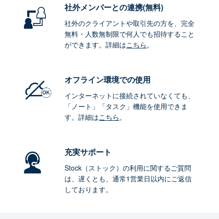
社外メンバーとの連携
(無料)
社外のクライアントや取引先の方を、完全
無料・人数無制限で何人でも招待すること
ができます。詳細は
こちら
。
オフライン環境
での使用
インターネットに接続されていなくても、
「ノート」「タスク」機能を使用できま
す。詳細は
こちら
。
充実サポート
Stock（ストック）の利用に関するご質問
は、遅くとも、通常1営業日以内にご返信
しております。